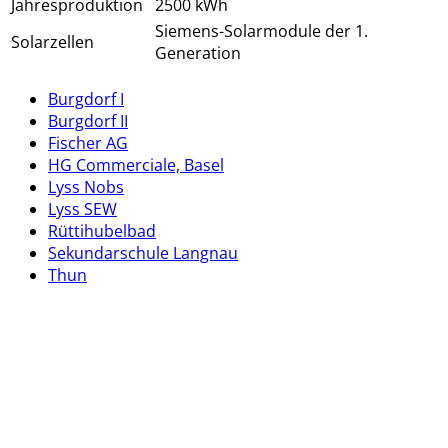
Jahresproduktion
2500 kWh
Siemens-Solarmodule der 1.
Solarzellen
Generation
Burgdorf I
Burgdorf II
Fischer AG
HG Commerciale, Basel
Lyss Nobs
Lyss SEW
Rüttihubelbad
Sekundarschule Langnau
Thun
Kontaktdetails
Adresse:
Energie plus!
Vereinigung zur Förderung umweltfreundlicher Energien
Postfach 742
3550 Langnau