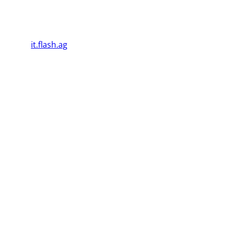
Damit kann umweltbewussten Stromkonsumentinnen
und -konsumenten eine Alternative zur Verfügung
gestellt werden.
©2026
it.flash.ag