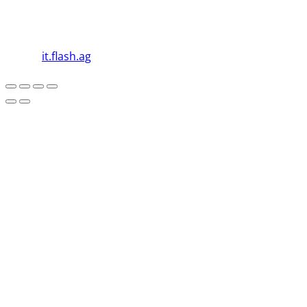
Damit kann umweltbewussten Stromkonsumentinnen
und -konsumenten eine Alternative zur Verfügung
gestellt werden.
©2026
it.flash.ag