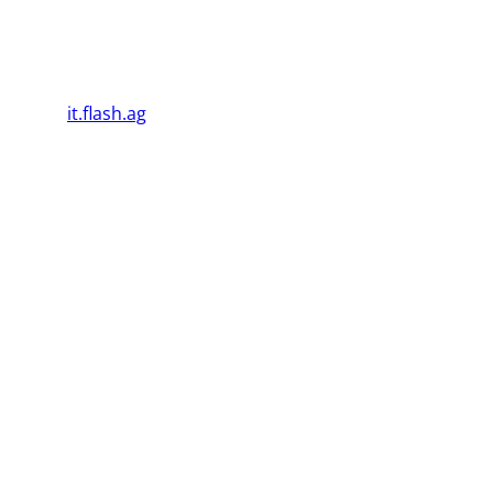
Damit kann umweltbewussten Stromkonsumentinnen
und -konsumenten eine Alternative zur Verfügung
gestellt werden.
©2026
it.flash.ag